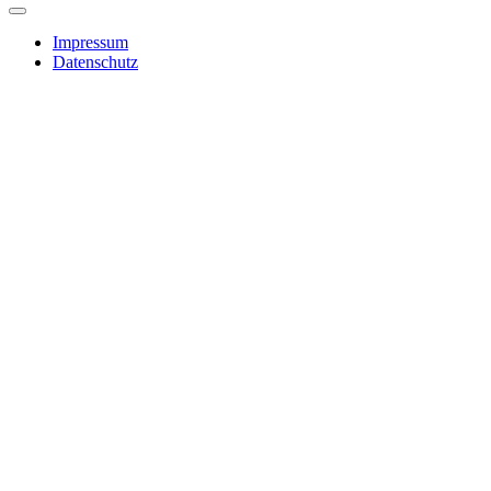
Impressum
Datenschutz
Kontaktanfrage
E-Mail
*
Betreff
*
Nachricht
Absenden
Concept & Service
Über uns
Geschichte
Geschäftsführung
Impressionen
Jobs
Leistungen
Kundensupport Energiewirtschaft